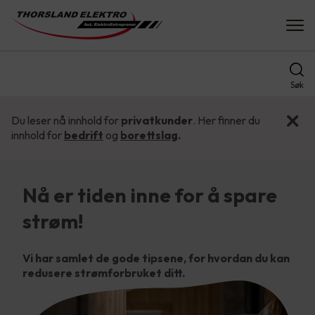
Søk
Du leser nå innhold for
privatkunder
. Her finner du
innhold for
bedrift
og
borettslag
.
Nå er tiden inne for å spare
strøm!
Vi har samlet de gode tipsene, for hvordan du kan
redusere strømforbruket ditt.