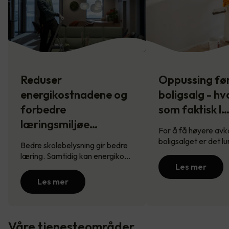
Reduser
Oppussing fø
energikostnadene og
boligsalg - hv
forbedre
som faktisk l
læringsmiljøe…
For å få høyere avk
boligsalget er det l
Bedre skolebelysning gir bedre
læring. Samtidig kan energiko…
Les mer
Les mer
Våre tjenesteområder