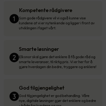
Kompetente rådgivere
Som gode rådgivere vil vi også kunne vise
kundene at vi er nytenkende og ligger i front av
utviklingen i faget vårt.
Smarte løsninger
Elkonor skal gjøre det enklere å få gode råd og
smarte leveranser, til riktig pris. Vi er her for å
gjøre hverdagen din bedre, tryggere og enklere!
God tilgjengelighet
God tilgjengelighet er god behandling. Våre
nye, digitale løsninger gjør det enklere og bedre
- både for kundene og oss.