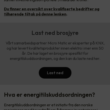
Du finner en oversikt over kvalifiserte bedrifter og
tilhørende tiltak på denne lenken
.
Last ned brosjyre
Vårt samarbeidspartner Micro Matic er eksperter på KNX,
og har levert kvalitetsprodukter innen elektro i mer enn 50
år. De har laget en brosjyre spesifikt for
energitilskuddsordningen, og den kan du laste ned her.
Last ned
Hva er energitilskuddsordningen?
Energitilskuddsordningen er et initiativ fra den norske
regjeringen med hovedmål om å fremme investeringer i