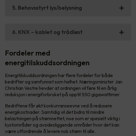
5. Behovsstyrt lys/belysning
6. KNX – kablet og trådløst
Fordeler med
energitilskuddsordningen
Energitilskuddsordningen har flere fordeler for både
bedrifter og samfunnet som helhet. Næringsminister Jan
Christian Vestre hevder at ordningen vil føre til en årlig
reduksjon i energiforbruket på opptil 550 gigawattimer.
Bedriftene får økt konkurranseevne ved å redusere
energikostnader. Samtidig vil det bidra til mindre
belastningen på strømnettet, noe som er spesielt viktig i
kystområder og avsidesliggende områder hvor det kan
være utfordrende å levere nok strøm til alle.