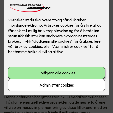
Bilde: Micro Matic
I løpet av de siste årene har energiforbruk og bærekraft blitt
stadig viktigere temaer både nasjonalt og internasjonalt.
Som et svar på disse utfordringene har den norske
regjeringen innført energitilskuddsordningen.
Denne ordningen har gitt nesten 3200 bedrifter muligheten
til å starte energieffektive prosjekter, og de neste to årene
vil vi se en massiv implementering av disse tiltakene, med en
samlet investeringssum på hele 5 milliarder kroner.