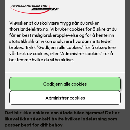
Bilde: Easee
Det blir ikke enklere enn å lade bilen hjemme! Det er
likevel ikke så enkelt å vite hvilken ladeløsning som
passer best for ditt behov.