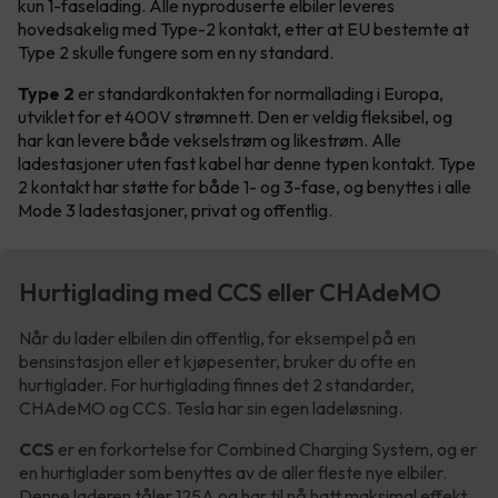
kun 1-faselading. Alle nyproduserte elbiler leveres
hovedsakelig med Type-2 kontakt, etter at EU bestemte at
Type 2 skulle fungere som en ny standard.
Type 2
er standardkontakten for normallading i Europa,
utviklet for et 400V strømnett. Den er veldig fleksibel, og
har kan levere både vekselstrøm og likestrøm. Alle
ladestasjoner uten fast kabel har denne typen kontakt. Type
2 kontakt har støtte for både 1- og 3-fase, og benyttes i alle
Mode 3 ladestasjoner, privat og offentlig.
Hurtiglading med CCS eller CHAdeMO
Når du lader elbilen din offentlig, for eksempel på en
bensinstasjon eller et kjøpesenter, bruker du ofte en
hurtiglader. For hurtiglading finnes det 2 standarder,
CHAdeMO og CCS. Tesla har sin egen ladeløsning.
CCS
er en forkortelse for Combined Charging System, og er
en hurtiglader som benyttes av de aller fleste nye elbiler.
Denne laderen tåler 125A og har til nå hatt maksimal effekt