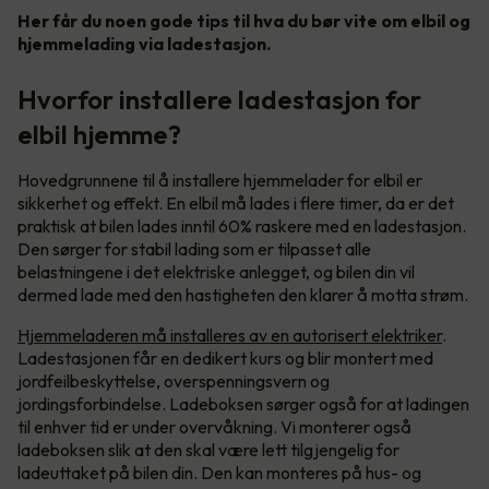
Her får du noen gode tips til hva du bør vite om elbil og
hjemmelading via ladestasjon.
Hvorfor installere ladestasjon for
elbil hjemme?
Hovedgrunnene til å installere hjemmelader for elbil er
sikkerhet og effekt. En elbil må lades i flere timer, da er det
praktisk at bilen lades inntil 60% raskere med en ladestasjon.
Den sørger for stabil lading som er tilpasset alle
belastningene i det elektriske anlegget, og bilen din vil
dermed lade med den hastigheten den klarer å motta strøm.
Hjemmeladeren må installeres av en autorisert elektriker
.
Ladestasjonen får en dedikert kurs og blir montert med
jordfeilbeskyttelse, overspenningsvern og
jordingsforbindelse. Ladeboksen sørger også for at ladingen
til enhver tid er under overvåkning. Vi monterer også
ladeboksen slik at den skal være lett tilgjengelig for
ladeuttaket på bilen din. Den kan monteres på hus- og