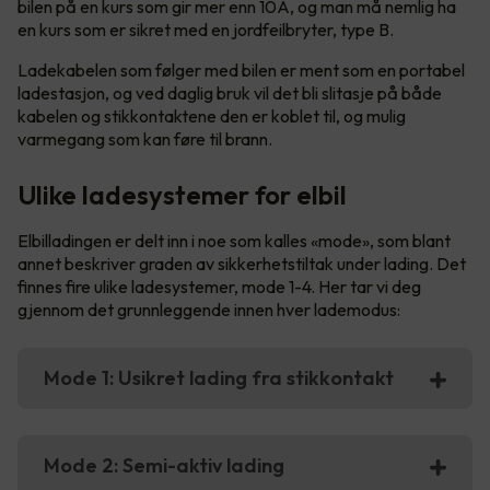
bilen på en kurs som gir mer enn 10A, og man må nemlig ha
en kurs som er sikret med en jordfeilbryter, type B.
Ladekabelen som følger med bilen er ment som en portabel
ladestasjon, og ved daglig bruk vil det bli slitasje på både
kabelen og stikkontaktene den er koblet til, og mulig
varmegang som kan føre til brann.
Ulike ladesystemer for elbil
Elbilladingen er delt inn i noe som kalles «mode», som blant
annet beskriver graden av sikkerhetstiltak under lading. Det
finnes fire ulike ladesystemer, mode 1-4. Her tar vi deg
gjennom det grunnleggende innen hver lademodus:
Mode 1: Usikret lading fra stikkontakt
Mode 2: Semi-aktiv lading